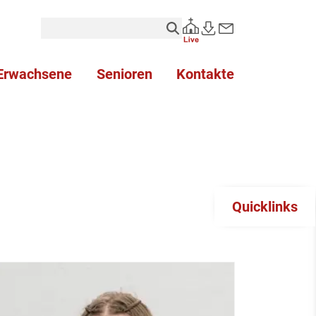
Erwachsene
Senioren
Kontakte
Quicklinks