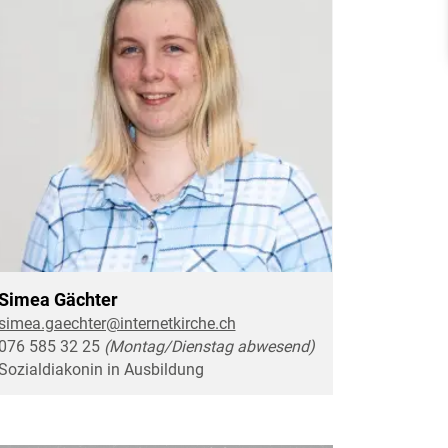
Simea Gächter
simea.gaechter@internetkirche.ch
076 585 32 25
(Montag/Dienstag abwesend)
Sozialdiakonin in Ausbildung