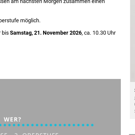
iessen am nächsten Morgen zusammen einen
Oberstufe möglich.
 bis
Samstag, 21. November 2026
, ca. 10.30 Uhr