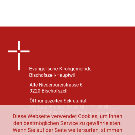
Alte Niederbürerstrasse 6
9220 Bischofszell
Öffnungszeiten Sekretariat
Montag - Freitag, 08:30 Uhr - 11:30 Uhr
T 071 422 28 18
|
info@internetkirche.ch
Diese Webseite verwendet Cookies, um Ihnen
M 077 479 23 56 (nur Whatsapp – keine
den bestmöglichen Service zu gewährleisten.
Anrufe)
Wenn Sie auf der Seite weitersurfen, stimmen